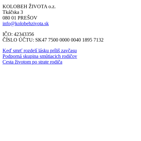
KOLOBEH ŽIVOTA o.z.
Tkáčska 3
080 01 PREŠOV
info@kolobehzivota.sk
IČO: 42343356
ČÍSLO ÚČTU: SK47 7500 0000 0040 1895 7132
Keď smrť rozdelí lásku príliš zavčasu
Podporná skupina smútiacich rodičov
Cesta životom po strate rodiča