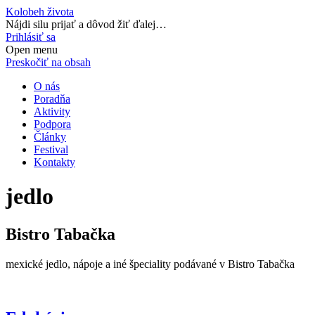
Kolobeh života
Nájdi silu prijať a dôvod žiť ďalej…
Prihlásiť sa
Open menu
Preskočiť na obsah
O nás
Poradňa
Aktivity
Podpora
Články
Festival
Kontakty
jedlo
Bistro Tabačka
mexické jedlo, nápoje a iné špeciality podávané v Bistro Tabačka