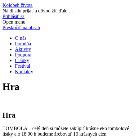
Kolobeh života
Nájdi silu prijať a dôvod žiť ďalej…
Prihlásiť sa
Open menu
Preskočiť na obsah
O nás
Poradňa
Aktivity
Podpora
Články
Festival
Kontakty
Hra
Hra
TOMBOLA – celý deň si môžete zakúpiť krásne eko tombolové
lístky a o 18,00 h budeme žrebovať 10 krásnych cien