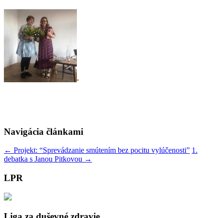
Navigácia článkami
←
Projekt: “Sprevádzanie smútením bez pocitu vylúčenosti”
1.
debatka s Janou Pitkovou
→
LPR
Liga za duševné zdravie