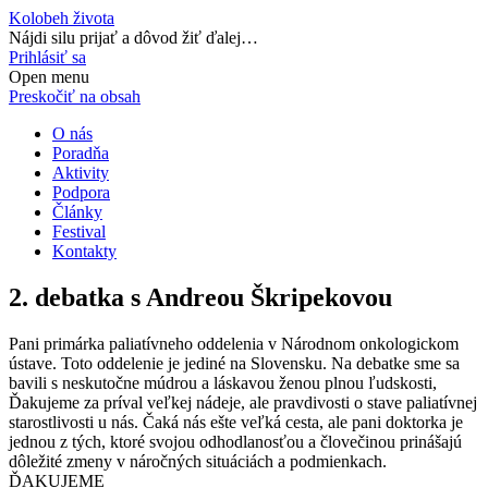
Kolobeh života
Nájdi silu prijať a dôvod žiť ďalej…
Prihlásiť sa
Open menu
Preskočiť na obsah
O nás
Poradňa
Aktivity
Podpora
Články
Festival
Kontakty
2. debatka s Andreou Škripekovou
Pani primárka paliatívneho oddelenia v Národnom onkologickom
ústave. Toto oddelenie je jediné na Slovensku. Na debatke sme sa
bavili s neskutočne múdrou a láskavou ženou plnou ľudskosti,
Ďakujeme za príval veľkej nádeje, ale pravdivosti o stave paliatívnej
starostlivosti u nás. Čaká nás ešte veľká cesta, ale pani doktorka je
jednou z tých, ktoré svojou odhodlanosťou a človečinou prinášajú
dôležité zmeny v náročných situáciách a podmienkach.
ĎAKUJEME