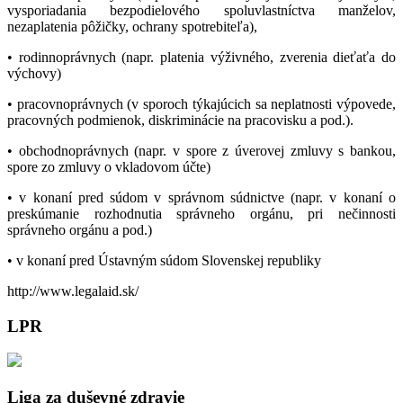
vysporiadania bezpodielového spoluvlastníctva manželov,
nezaplatenia pôžičky, ochrany spotrebiteľa),
• rodinnoprávnych (napr. platenia výživného, zverenia dieťaťa do
výchovy)
• pracovnoprávnych (v sporoch týkajúcich sa neplatnosti výpovede,
pracovných podmienok, diskriminácie na pracovisku a pod.).
• obchodnoprávnych (napr. v spore z úverovej zmluvy s bankou,
spore zo zmluvy o vkladovom účte)
• v konaní pred súdom v správnom súdnictve (napr. v konaní o
preskúmanie rozhodnutia správneho orgánu, pri nečinnosti
správneho orgánu a pod.)
• v konaní pred Ústavným súdom Slovenskej republiky
http://www.legalaid.sk/
LPR
Liga za duševné zdravie