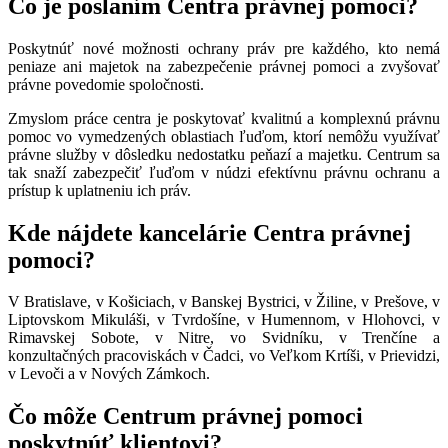
Čo je poslaním Centra právnej pomoci?
Poskytnúť nové možnosti ochrany práv pre každého, kto nemá
peniaze ani majetok na zabezpečenie právnej pomoci a zvyšovať
právne povedomie spoločnosti.
Zmyslom práce centra je poskytovať kvalitnú a komplexnú právnu
pomoc vo vymedzených oblastiach ľuďom, ktorí nemôžu využívať
právne služby v dôsledku nedostatku peňazí a majetku. Centrum sa
tak snaží zabezpečiť ľuďom v núdzi efektívnu právnu ochranu a
prístup k uplatneniu ich práv.
Kde nájdete kancelárie Centra právnej
pomoci?
V Bratislave, v Košiciach, v Banskej Bystrici, v Žiline, v Prešove, v
Liptovskom Mikuláši, v Tvrdošíne, v Humennom, v Hlohovci, v
Rimavskej Sobote, v Nitre, vo Svidníku, v Trenčíne a
konzultačných pracoviskách v Čadci, vo Veľkom Krtíši, v Prievidzi,
v Levoči a v Nových Zámkoch.
Čo môže Centrum právnej pomoci
poskytnúť klientovi?