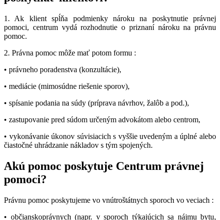
1. Ak klient spĺňa podmienky nároku na poskytnutie právnej
pomoci, centrum vydá rozhodnutie o priznaní nároku na právnu
pomoc.
2. Právna pomoc môže mať potom formu :
• právneho poradenstva (konzultácie),
• mediácie (mimosúdne riešenie sporov),
• spísanie podania na súdy (príprava návrhov, žalôb a pod.),
• zastupovanie pred súdom určeným advokátom alebo centrom,
• vykonávanie úkonov súvisiacich s vyššie uvedeným a úplné alebo
čiastočné uhrádzanie nákladov s tým spojených.
Akú pomoc poskytuje Centrum právnej
pomoci?
Právnu pomoc poskytujeme vo vnútroštátnych sporoch vo veciach :
• občianskoprávnych (napr. v sporoch týkajúcich sa nájmu bytu,