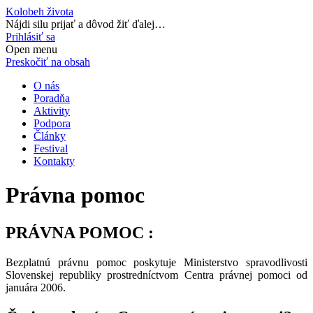
Kolobeh života
Nájdi silu prijať a dôvod žiť ďalej…
Prihlásiť sa
Open menu
Preskočiť na obsah
O nás
Poradňa
Aktivity
Podpora
Články
Festival
Kontakty
Právna pomoc
PRÁVNA POMOC :
Bezplatnú právnu pomoc poskytuje Ministerstvo spravodlivosti
Slovenskej republiky prostredníctvom Centra právnej pomoci od
januára 2006.