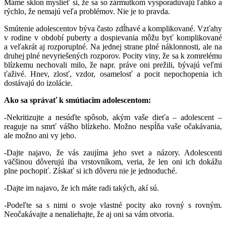
Máme sklon myslieť si, že sa so zármutkom vysporadúvajú ľahko a
rýchlo, že nemajú veľa problémov. Nie je to pravda.
Smútenie adolescentov býva často zdĺhavé a komplikované. Vzťahy
v rodine v období puberty a dospievania môžu byť komplikované
a veľakrát aj rozporuplné. Na jednej strane plné náklonnosti, ale na
druhej plné nevyriešených rozporov. Pocity viny, že sa k zomrelému
blízkemu nechovali milo, že napr. práve oni prežili, bývajú veľmi
ťaživé. Hnev, zlosť, vzdor, osamelosť a pocit nepochopenia ich
dostávajú do izolácie.
Ako sa správať k smútiacim adolescentom:
-Nekritizujte a nesúďte spôsob, akým vaše dieťa – adolescent –
reaguje na smrť vášho blízkeho. Možno nespĺňa vaše očakávania,
ale možno ani vy jeho.
-Dajte najavo, že vás zaujíma jeho svet a názory. Adolescenti
väčšinou dôverujú iba vrstovníkom, veria, že len oni ich dokážu
plne pochopiť. Získať si ich dôveru nie je jednoduché.
-Dajte im najavo, že ich máte radi takých, akí sú.
-Podeľte sa s nimi o svoje vlastné pocity ako rovný s rovným.
Neočakávajte a nenaliehajte, že aj oni sa vám otvoria.