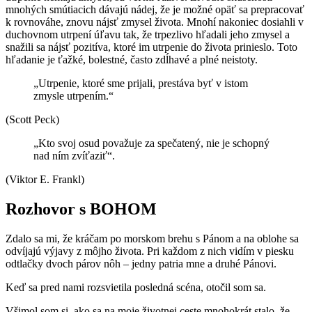
mnohých smútiacich dávajú nádej, že je možné opäť sa prepracovať
k rovnováhe, znovu nájsť zmysel života. Mnohí nakoniec dosiahli v
duchovnom utrpení úľavu tak, že trpezlivo hľadali jeho zmysel a
snažili sa nájsť pozitíva, ktoré im utrpenie do života prinieslo. Toto
hľadanie je ťažké, bolestné, často zdĺhavé a plné neistoty.
„Utrpenie, ktoré sme prijali, prestáva byť v istom
zmysle utrpením.“
(Scott Peck)
„Kto svoj osud považuje za spečatený, nie je schopný
nad ním zvíťaziť“.
(Viktor E. Frankl)
Rozhovor s BOHOM
Zdalo sa mi, že kráčam po morskom brehu s Pánom a na oblohe sa
odvíjajú výjavy z môjho života. Pri každom z nich vidím v piesku
odtlačky dvoch párov nôh – jedny patria mne a druhé Pánovi.
Keď sa pred nami rozsvietila posledná scéna, otočil som sa.
Všimol som si, ako sa na moje životnej ceste mnohokrát stalo, že