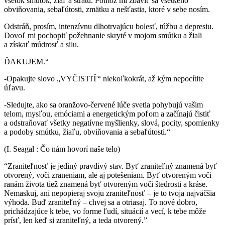
všetok smútok, žiaľ a stratu. Pomôž mi zbaviť sa všetkého
obviňovania, sebaľútosti, zmätku a nešťastia, ktoré v sebe nosím.
Odstráň, prosím, intenzívnu dlhotrvajúcu bolesť, túžbu a depresiu.
Dovoľ mi pochopiť požehnanie skryté v mojom smútku a žiali
a získať múdrosť a silu.
ĎAKUJEM.“
-Opakujte slovo „VYČISTIŤ“ niekoľkokrát, až kým nepocítite
úľavu.
-Sledujte, ako sa oranžovo-červené lúče svetla pohybujú vašim
telom, mysľou, emóciami a energetickým poľom a začínajú čistiť
a odstraňovať všetky negatívne myšlienky, slová, pocity, spomienky
a podoby smútku, žiaľu, obviňovania a sebaľútosti.“
(I. Seagal : Čo nám hovorí naše telo)
“Zraniteľnosť je jediný pravdivý stav. Byť zraniteľný znamená byť
otvorený, voči zraneniam, ale aj potešeniam. Byť otvoreným voči
ranám života tiež znamená byť otvoreným voči štedrosti a kráse.
Nemaskuj, ani nepopieraj svoju zraniteľnosť – je to tvoja najväčšia
výhoda. Buď zraniteľný – chvej sa a otriasaj. To nové dobro,
prichádzajúce k tebe, vo forme ľudí, situácií a vecí, k tebe môže
prísť, len keď si zraniteľný, a teda otvorený.”