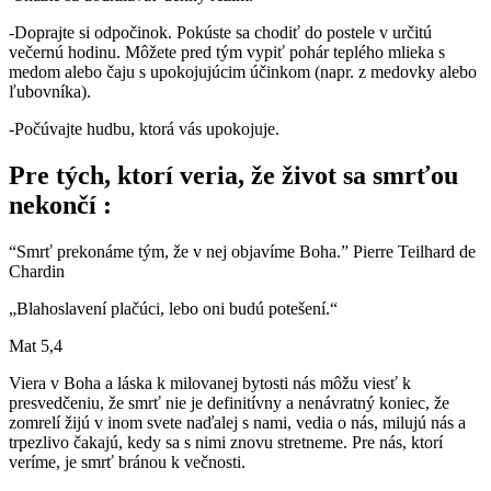
-Doprajte si odpočinok. Pokúste sa chodiť do postele v určitú
večernú hodinu. Môžete pred tým vypiť pohár teplého mlieka s
medom alebo čaju s upokojujúcim účinkom (napr. z medovky alebo
ľubovníka).
-Počúvajte hudbu, ktorá vás upokojuje.
Pre tých, ktorí veria, že život sa smrťou
nekončí :
“Smrť prekonáme tým, že v nej objavíme Boha.” Pierre Teilhard de
Chardin
„Blahoslavení plačúci, lebo oni budú potešení.“
Mat 5,4
Viera v Boha a láska k milovanej bytosti nás môžu viesť k
presvedčeniu, že smrť nie je definitívny a nenávratný koniec, že
zomrelí žijú v inom svete naďalej s nami, vedia o nás, milujú nás a
trpezlivo čakajú, kedy sa s nimi znovu stretneme. Pre nás, ktorí
veríme, je smrť bránou k večnosti.