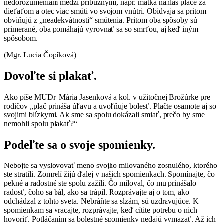
nedorozumeniam medzi príbuznými, napr. matka nahlas plače za
dieťaťom a otec viac smúti vo svojom vnútri. Obidvaja sa pritom
obviňujú z „neadekvátnosti“ smútenia. Pritom oba spôsoby sú
primerané, oba pomáhajú vyrovnať sa so smrťou, aj keď iným
spôsobom.
(Mgr. Lucia Čopíková)
Dovoľte si plakať.
Ako píše MUDr. Mária Jasenková a kol. v užitočnej Brožúrke pre
rodičov „plač prináša úľavu a uvoľňuje bolesť. Plačte osamote aj so
svojimi blízkymi. Ak sme sa spolu dokázali smiať, prečo by sme
nemohli spolu plakať?“
Podeľte sa o svoje spomienky.
Nebojte sa vyslovovať meno svojho milovaného zosnulého, ktorého
ste stratili. Zomrelí žijú ďalej v našich spomienkach. Spomínajte, čo
pekné a radostné ste spolu zažili. Čo miloval, čo mu prinášalo
radosť, čoho sa bál, ako sa trápil. Rozprávajte aj o tom, ako
odchádzal z tohto sveta. Nebráňte sa slzám, sú uzdravujúce. K
spomienkam sa vracajte, rozprávajte, keď cítite potrebu o nich
hovoriť. Potláčaním sa bolestné spomienky nedajú vymazať. Až ich