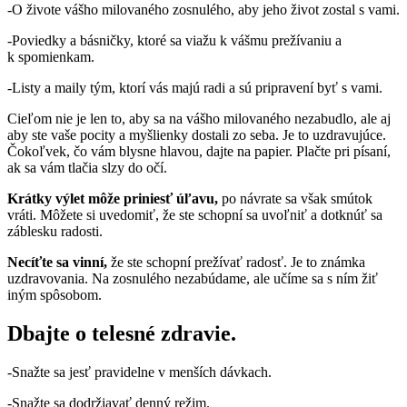
-O živote vášho milovaného zosnulého, aby jeho život zostal s vami.
-Poviedky a básničky, ktoré sa viažu k vášmu prežívaniu a
k spomienkam.
-Listy a maily tým, ktorí vás majú radi a sú pripravení byť s vami.
Cieľom nie je len to, aby sa na vášho milovaného nezabudlo, ale aj
aby ste vaše pocity a myšlienky dostali zo seba. Je to uzdravujúce.
Čokoľvek, čo vám blysne hlavou, dajte na papier. Plačte pri písaní,
ak sa vám tlačia slzy do očí.
Krátky výlet môže priniesť úľavu,
po návrate sa však smútok
vráti. Môžete si uvedomiť, že ste schopní sa uvoľniť a dotknúť sa
záblesku radosti.
Necíťte sa vinní,
že ste schopní prežívať radosť. Je to známka
uzdravovania. Na zosnulého nezabúdame, ale učíme sa s ním žiť
iným spôsobom.
Dbajte o telesné zdravie.
-Snažte sa jesť pravidelne v menších dávkach.
-Snažte sa dodržiavať denný režim.