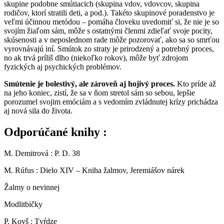
skupine podobne smútiacich (skupina vdov, vdovcov, skupina
rodičov, ktorí stratili deti, a pod.). Takéto skupinové poradenstvo je
veľmi účinnou metódou – pomáha človeku uvedomiť si, že nie je so
svojím žiaľom sám, môže s ostatnými členmi zdieľať svoje pocity,
skúsenosti a v neposlednom rade môže pozorovať, ako sa so smrťou
vyrovnávajú iní. Smútok zo straty je prirodzený a potrebný proces,
no ak trvá príliš dlho (niekoľko rokov), môže byť zdrojom
fyzických aj psychických problémov.
Smútenie je bolestivý, ale zároveň aj hojivý proces.
Kto príde až
na jeho koniec, zistí, že sa v ňom stretol sám so sebou, lepšie
porozumel svojim emóciám a s vedomím zvládnutej krízy prichádza
aj nová sila do života.
Odporúčané knihy :
M. Demitrová : P. D. 38
M. Rúfus : Dielo XIV – Kniha žalmov, Jeremiášov nárek
Žalmy o nevinnej
Modlitbičky
P. Koyš : Tvŕdze