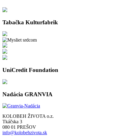
Tabačka Kulturfabrik
UniCredit Foundation
Nadácia GRANVIA
KOLOBEH ŽIVOTA o.z.
Tkáčska 3
080 01 PREŠOV
info@kolobehzivota.sk