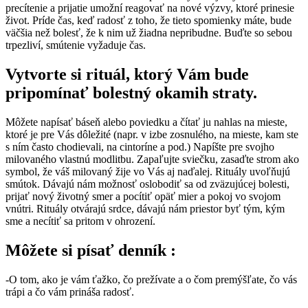
precítenie a prijatie umožní reagovať na nové výzvy, ktoré prinesie
život. Príde čas, keď radosť z toho, že tieto spomienky máte, bude
väčšia než bolesť, že k nim už žiadna nepribudne. Buďte so sebou
trpezliví, smútenie vyžaduje čas.
Vytvorte si rituál, ktorý Vám bude
pripomínať bolestný okamih straty.
Môžete napísať báseň alebo poviedku a čítať ju nahlas na mieste,
ktoré je pre Vás dôležité (napr. v izbe zosnulého, na mieste, kam ste
s ním často chodievali, na cintoríne a pod.) Napíšte pre svojho
milovaného vlastnú modlitbu. Zapaľujte sviečku, zasaďte strom ako
symbol, že váš milovaný žije vo Vás aj naďalej. Rituály uvoľňujú
smútok. Dávajú nám možnosť oslobodiť sa od zväzujúcej bolesti,
prijať nový životný smer a pocítiť opäť mier a pokoj vo svojom
vnútri. Rituály otvárajú srdce, dávajú nám priestor byť tým, kým
sme a necítiť sa pritom v ohrození.
Môžete si písať denník :
-O tom, ako je vám ťažko, čo prežívate a o čom premýšľate, čo vás
trápi a čo vám prináša radosť.