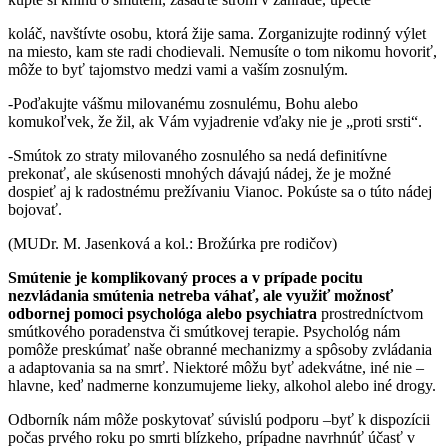
koláč, navštívte osobu, ktorá žije sama. Zorganizujte rodinný výlet
na miesto, kam ste radi chodievali. Nemusíte o tom nikomu hovoriť,
môže to byť tajomstvo medzi vami a vaším zosnulým.
-Poďakujte vášmu milovanému zosnulému, Bohu alebo
komukoľvek, že žil, ak Vám vyjadrenie vďaky nie je „proti srsti“.
-Smútok zo straty milovaného zosnulého sa nedá definitívne
prekonať, ale skúsenosti mnohých dávajú nádej, že je možné
dospieť aj k radostnému prežívaniu Vianoc. Pokúste sa o túto nádej
bojovať.
(MUDr. M. Jasenková a kol.: Brožúrka pre rodičov)
Smútenie je komplikovaný proces a v prípade pocitu
nezvládania smútenia netreba váhať, ale využiť možnosť
odbornej pomoci psychológa alebo psychiatra
prostredníctvom
smútkového poradenstva či smútkovej terapie. Psychológ nám
pomôže preskúmať naše obranné mechanizmy a spôsoby zvládania
a adaptovania sa na smrť. Niektoré môžu byť adekvátne, iné nie –
hlavne, keď nadmerne konzumujeme lieky, alkohol alebo iné drogy.
Odborník nám môže poskytovať súvislú podporu –byť k dispozícii
počas prvého roku po smrti blízkeho, prípadne navrhnúť účasť v