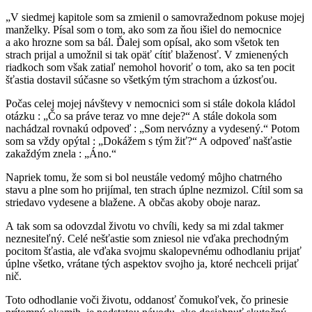
„V siedmej kapitole som sa zmienil o samovražednom pokuse mojej
manželky. Písal som o tom, ako som za ňou išiel do nemocnice
a ako hrozne som sa bál. Ďalej som opísal, ako som všetok ten
strach prijal a umožnil si tak opäť cítiť blaženosť. V zmienených
riadkoch som však zatiaľ nemohol hovoriť o tom, ako sa ten pocit
šťastia dostavil súčasne so všetkým tým strachom a úzkosťou.
Počas celej mojej návštevy v nemocnici som si stále dokola kládol
otázku : „Čo sa práve teraz vo mne deje?“ A stále dokola som
nachádzal rovnakú odpoveď : „Som nervózny a vydesený.“ Potom
som sa vždy opýtal : „Dokážem s tým žiť?“ A odpoveď našťastie
zakaždým znela : „Áno.“
Napriek tomu, že som si bol neustále vedomý môjho chatrného
stavu a plne som ho prijímal, ten strach úplne nezmizol. Cítil som sa
striedavo vydesene a blažene. A občas akoby oboje naraz.
A tak som sa odovzdal životu vo chvíli, kedy sa mi zdal takmer
neznesiteľný. Celé nešťastie som zniesol nie vďaka prechodným
pocitom šťastia, ale vďaka svojmu skalopevnému odhodlaniu prijať
úplne všetko, vrátane tých aspektov svojho ja, ktoré nechceli prijať
nič.
Toto odhodlanie voči životu, oddanosť čomukoľvek, čo prinesie