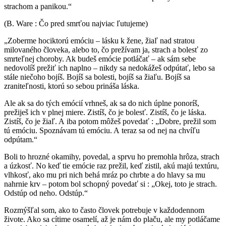
strachom a panikou.“
(B. Ware : Čo pred smrťou najviac ľutujeme)
„Zoberme hociktorú emóciu – lásku k žene, žiaľ nad stratou
milovaného človeka, alebo to, čo prežívam ja, strach a bolesť zo
smrteľnej choroby. Ak budeš emócie potláčať – ak sám sebe
nedovolíš prežiť ich naplno – nikdy sa nedokážeš odpútať, lebo sa
stále niečoho bojíš. Bojíš sa bolesti, bojíš sa žiaľu. Bojíš sa
zraniteľnosti, ktorú so sebou prináša láska.
Ale ak sa do tých emócií vrhneš, ak sa do nich úplne ponoríš,
prežiješ ich v plnej miere. Zistíš, čo je bolesť. Zistíš, čo je láska.
Zistíš, čo je žiaľ. A iba potom môžeš povedať : „Dobre, prežil som
tú emóciu. Spoznávam tú emóciu. A teraz sa od nej na chvíľu
odpútam.“
Boli to hrozné okamihy, povedal, a sprvu ho premohla hrôza, strach
a úzkosť. No keď tie emócie raz prežil, keď zistil, akú majú textúru,
vlhkosť, ako mu pri nich behá mráz po chrbte a do hlavy sa mu
nahrnie krv – potom bol schopný povedať si : „Okej, toto je strach.
Odstúp od neho. Odstúp.“
Rozmýšľal som, ako to často človek potrebuje v každodennom
živote. Ako sa cítime osamelí, až je nám do plaču, ale my potláčame