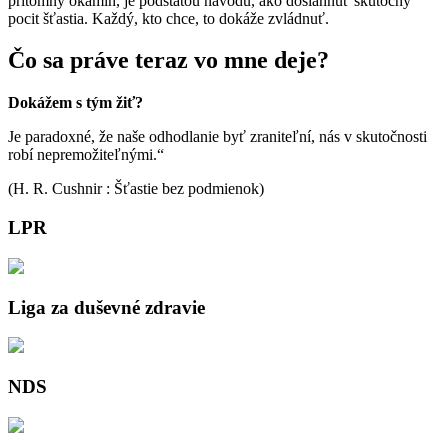
prítomný okamih, je podstatou návodu, ako dosiahnuť skutočný
pocit šťastia. Každý, kto chce, to dokáže zvládnuť.
Čo sa práve teraz vo mne deje?
Dokážem s tým žiť?
Je paradoxné, že naše odhodlanie byť zraniteľní, nás v skutočnosti
robí nepremožiteľnými.“
(H. R. Cushnir : Šťastie bez podmienok)
LPR
Liga za duševné zdravie
NDS