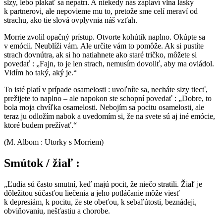
slzy, lebo plakať sa nepatrí. A niekedy nás zaplaví vlna lásky
k partnerovi, ale nepovieme mu to, pretože sme celí meraví od
strachu, ako tie slová ovplyvnia náš vzťah.
Morrie zvolil opačný prístup. Otvorte kohútik naplno. Okúpte sa
v emócii. Neublíži vám. Ale určite vám to pomôže. Ak si pustíte
strach dovnútra, ak si ho natiahnete ako staré tričko, môžete si
povedať : „Fajn, to je len strach, nemusím dovoliť, aby ma ovládol.
Vidím ho taký, aký je.“
To isté platí v prípade osamelosti : uvoľníte sa, necháte slzy tiecť,
prežijete to naplno – ale napokon ste schopní povedať : „Dobre, to
bola moja chvíľka osamelosti. Nebojím sa pocitu osamelosti, ale
teraz ju odložím nabok a uvedomím si, že na svete sú aj iné emócie,
ktoré budem prežívať.“
(M. Albom : Utorky s Morriem)
Smútok / žiaľ :
„Ľudia sú často smutní, keď majú pocit, že niečo stratili. Žiaľ je
dôležitou súčasťou liečenia a jeho potláčanie môže viesť
k depresiám, k pocitu, že ste obeťou, k sebaľútosti, beznádeji,
obviňovaniu, nešťastiu a chorobe.