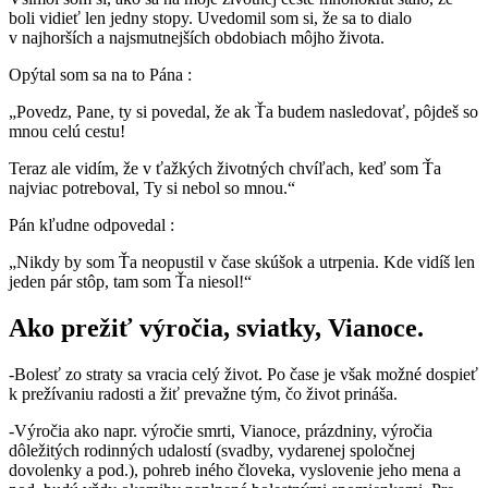
boli vidieť len jedny stopy. Uvedomil som si, že sa to dialo
v najhorších a najsmutnejších obdobiach môjho života.
Opýtal som sa na to Pána :
„Povedz, Pane, ty si povedal, že ak Ťa budem nasledovať, pôjdeš so
mnou celú cestu!
Teraz ale vidím, že v ťažkých životných chvíľach, keď som Ťa
najviac potreboval, Ty si nebol so mnou.“
Pán kľudne odpovedal :
„Nikdy by som Ťa neopustil v čase skúšok a utrpenia. Kde vidíš len
jeden pár stôp, tam som Ťa niesol!“
Ako prežiť výročia, sviatky, Vianoce.
-Bolesť zo straty sa vracia celý život. Po čase je však možné dospieť
k prežívaniu radosti a žiť prevažne tým, čo život prináša.
-Výročia ako napr. výročie smrti, Vianoce, prázdniny, výročia
dôležitých rodinných udalostí (svadby, vydarenej spoločnej
dovolenky a pod.), pohreb iného človeka, vyslovenie jeho mena a