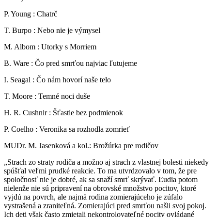
P. Young : Chatrč
T. Burpo : Nebo nie je výmysel
M. Albom : Utorky s Morriem
B. Ware : Čo pred smrťou najviac ľutujeme
I. Seagal : Čo nám hovorí naše telo
T. Moore : Temné noci duše
H. R. Cushnir : Šťastie bez podmienok
P. Coelho : Veronika sa rozhodla zomrieť
MUDr. M. Jasenková a kol.: Brožúrka pre rodičov
„Strach zo straty rodiča a možno aj strach z vlastnej bolesti niekedy
spúšťal veľmi prudké reakcie. To ma utvrdzovalo v tom, že pre
spoločnosť nie je dobré, ak sa snaží smrť skrývať. Ľudia potom
nielenže nie sú pripravení na obrovské množstvo pocitov, ktoré
vyjdú na povrch, ale najmä rodina zomierajúceho je zúfalo
vystrašená a zraniteľná. Zomierajúci pred smrťou našli svoj pokoj.
Ich deti však často zmietali nekontrolovateľné pocity ovládané