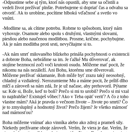
-Odpustime sebe aj tým, ktorí nás opustili, aby sme sa očistili a
vedeli život prežívať plnšie. Potrebujeme si dopriať čas a odvahu sa
otvoriť. Ak to urobíme, pocítime hlbokú vďačnosť a svetlo vo
vnútri.
-Modlime sa, ak cítime potrebu. Robme to spôsobom, ktorý nám
vyhovuje. Osamote alebo spolu s druhými, vlastnými slovami,
piesňou alebo naučenou modlitbou. Prosme, kričme, pochybujme.
Ak je nám modlitba proti srsti, nevyčítajme si to.
-Ak nám smrť milovaného blízkeho prináša pochybnosti o existencii
a dobrote Boha, nebráňme sa im. Je ťažké Mu dôverovať, ak
stojíme bezmocní zoči voči krutosti osudu. Môžeme mať pocit, že
nikomu na nás nezáleží. Ani Bohu, ktorému sme dôverovali.
Môžeme prežívať sklamanie, Boh môže byť zrazu taký neosobný,
chladný a vzdialený. Nerozumieme Mu a máme pocit, že príliš dlho
mlčí a zároveň sa nám zdá, že je už načase, aby prehovoril. Pýtame
sa: Kde si, Bože, keď to bolí? Prečo si mi to urobil? Prečo si mi vzal
to najdrahšie? Existuješ vôbec? Ako v Teba opäť veriť? A čo z toho
vlastne mám? Aká je pravda o večnom živote – živote po smrti? Čo
je to zmysluplný a hodnotný život? Prečo žijem? Je všetko márnosť
nad márnosťou?
Boha môžeme vnímať ako vinníka alebo ako zdroj a prameň sily.
Niekedy prežívame oboje zároveň. Verím, že viera je dar. Verím, že