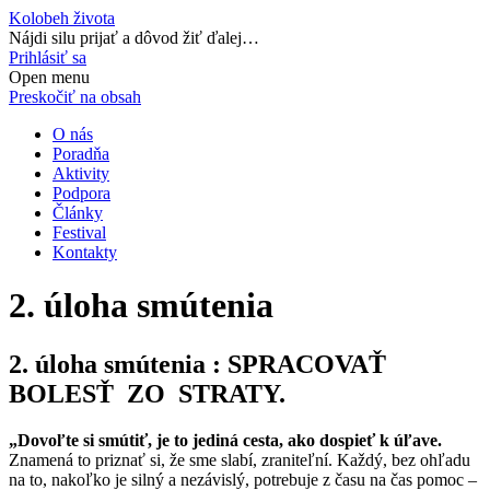
Kolobeh života
Nájdi silu prijať a dôvod žiť ďalej…
Prihlásiť sa
Open menu
Preskočiť na obsah
O nás
Poradňa
Aktivity
Podpora
Články
Festival
Kontakty
2. úloha smútenia
2. úloha smútenia :
SPRACOVAŤ
BOLESŤ ZO STRATY.
„Dovoľte si smútiť, je to jediná cesta, ako dospieť k úľave.
Znamená to priznať si, že sme slabí, zraniteľní. Každý, bez ohľadu
na to, nakoľko je silný a nezávislý, potrebuje z času na čas pomoc –