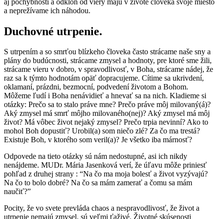
aj pochybnosti a odklon od viery majú v živote človeka svoje miesto
a neprežívame ich náhodou.
Duchovné utrpenie.
S utrpením a so smrťou blízkeho človeka často strácame naše sny a
plány do budúcnosti, strácame zmysel a hodnoty, pre ktoré sme žili,
strácame vieru v dobro, v spravodlivosť, v Boha, strácame nádej, že
raz sa k týmto hodnotám opäť dopracujeme. Cítime sa ukrivdení,
oklamaní, prázdni, bezmocní, podvedení životom a Bohom.
Môžeme ľudí i Boha nenávidieť a hnevať sa na nich. Kladieme si
otázky: Prečo sa to stalo práve mne? Prečo práve môj milovaný(á)?
Aký zmysel má smrť môjho milovaného(nej)? Aký zmysel má môj
život? Má vôbec život nejaký zmysel? Prečo trpia nevinní? Ako to
mohol Boh dopustiť? Urobil(a) som niečo zlé? Za čo ma trestá?
Existuje Boh, v ktorého som veril(a)? Je všetko iba márnosť?
Odpovede na tieto otázky sú nám nedostupné, asi ich nikdy
nenájdeme. MUDr. Mária Jasenková verí, že úľavu môže priniesť
pohľad z druhej strany : “Na čo ma moja bolesť a život vyzývajú?
Na čo to bolo dobré? Na čo sa mám zamerať a čomu sa mám
naučiť?”
Pocity, že vo svete prevláda chaos a nespravodlivosť, že život a
utrpenie nemajú zmysel, sú veľmi ťaživé. Životné skúsenosti