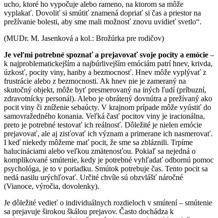
ucho, ktoré ho vypočuje alebo rameno, na ktorom sa môže
vyplakať. Dovoliť si smútiť znamená dopriať si čas a priestor na
prežívanie bolesti, aby sme mali možnosť znovu uvidieť svetlo“.
(MUDr. M. Jasenková a kol.: Brožúrka pre rodičov)
Je veľmi potrebné spoznať a prejavovať svoje pocity a emócie
–
k najproblematickejším a najbúrlivejším emóciám patrí hnev, krivda,
úzkosť, pocity viny, hanby a bezmocnosť. Hnev môže vyplývať z
frustrácie alebo z bezmocnosti. Ak hnev nie je zameraný na
skutočný objekt, môže byť presmerovaný na iných ľudí (príbuzní,
zdravotnícky personál). Alebo je obrátený dovnútra a prežívaný ako
pocit viny či zníženie sebaúcty. V krajnom prípade môže vyústiť do
samovražedného konania. Veľká časť pocitov viny je iracionálna,
preto je potrebné testovať ich reálnosť. Dôležité je nielen emócie
prejavovať, ale aj zisťovať ich význam a primerane ich nasmerovať.
I keď niekedy môžeme mať pocit, že sme sa zbláznili. Trpíme
halucináciami alebo veľkou zmätenosťou. Pokiaľ sa nejedná o
komplikované smútenie, kedy je potrebné vyhľadať odbornú pomoc
psychológa, je to v poriadku. Smútok potrebuje čas. Tento pocit sa
nedá nasilu urýchľovať. Určité chvíle sú obzvlášť náročné
(Vianoce, výročia, dovolenky).
Je dôležité vedieť o individuálnych rozdieloch v smútení – smútenie
sa prejavuje širokou škálou prejavov. Často dochádza k