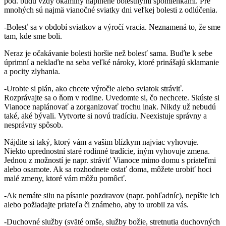
pod. budú vždy okamihy naplnené bolestnými spomienkami. Pre
mnohých sú najmä vianočné sviatky dni veľkej bolesti z odlúčenia.
-Bolesť sa v období sviatkov a výročí vracia. Neznamená to, že sme
tam, kde sme boli.
Neraz je očakávanie bolesti horšie než bolesť sama. Buďte k sebe
úprimní a neklaďte na seba veľké nároky, ktoré prinášajú sklamanie
a pocity zlyhania.
-Urobte si plán, ako chcete výročie alebo sviatok stráviť.
Rozprávajte sa o ňom v rodine. Uvedomte si, čo nechcete. Skúste si
Vianoce naplánovať a zorganizovať trochu inak. Nikdy už nebudú
také, aké bývali. Vytvorte si novú tradíciu. Neexistuje správny a
nesprávny spôsob.
Nájdite si taký, ktorý vám a vašim blízkym najviac vyhovuje.
Niekto uprednostní staré rodinné tradície, iným vyhovuje zmena.
Jednou z možností je napr. stráviť Vianoce mimo domu s priateľmi
alebo osamote. Ak sa rozhodnete ostať doma, môžete urobiť hoci
malé zmeny, ktoré vám môžu pomôcť.
-Ak nemáte silu na písanie pozdravov (napr. pohľadníc), nepíšte ich
alebo požiadajte priateľa či známeho, aby to urobil za vás.
-Duchovné služby (sväté omše, služby božie, stretnutia duchovných