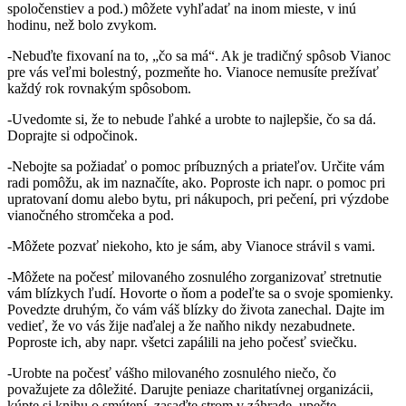
spoločenstiev a pod.) môžete vyhľadať na inom mieste, v inú
hodinu, než bolo zvykom.
-Nebuďte fixovaní na to, „čo sa má“. Ak je tradičný spôsob Vianoc
pre vás veľmi bolestný, pozmeňte ho. Vianoce nemusíte prežívať
každý rok rovnakým spôsobom.
-Uvedomte si, že to nebude ľahké a urobte to najlepšie, čo sa dá.
Doprajte si odpočinok.
-Nebojte sa požiadať o pomoc príbuzných a priateľov. Určite vám
radi pomôžu, ak im naznačíte, ako. Poproste ich napr. o pomoc pri
upratovaní domu alebo bytu, pri nákupoch, pri pečení, pri výzdobe
vianočného stromčeka a pod.
-Môžete pozvať niekoho, kto je sám, aby Vianoce strávil s vami.
-Môžete na počesť milovaného zosnulého zorganizovať stretnutie
vám blízkych ľudí. Hovorte o ňom a podeľte sa o svoje spomienky.
Povedzte druhým, čo vám váš blízky do života zanechal. Dajte im
vedieť, že vo vás žije naďalej a že naňho nikdy nezabudnete.
Poproste ich, aby napr. všetci zapálili na jeho počesť sviečku.
-Urobte na počesť vášho milovaného zosnulého niečo, čo
považujete za dôležité. Darujte peniaze charitatívnej organizácii,
kúpte si knihu o smútení, zasaďte strom v záhrade, upečte