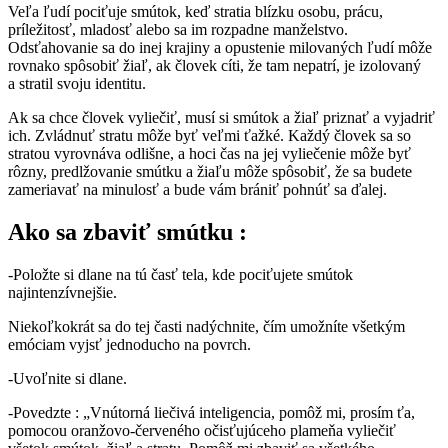
Veľa ľudí pociťuje smútok, keď stratia blízku osobu, prácu,
príležitosť, mladosť alebo sa im rozpadne manželstvo.
Odsťahovanie sa do inej krajiny a opustenie milovaných ľudí môže
rovnako spôsobiť žiaľ, ak človek cíti, že tam nepatrí, je izolovaný
a stratil svoju identitu.
Ak sa chce človek vyliečiť, musí si smútok a žiaľ priznať a vyjadriť
ich. Zvládnuť stratu môže byť veľmi ťažké. Každý človek sa so
stratou vyrovnáva odlišne, a hoci čas na jej vyliečenie môže byť
rôzny, predlžovanie smútku a žiaľu môže spôsobiť, že sa budete
zameriavať na minulosť a bude vám brániť pohnúť sa ďalej.
Ako sa zbaviť smútku :
-Položte si dlane na tú časť tela, kde pociťujete smútok
najintenzívnejšie.
Niekoľkokrát sa do tej časti nadýchnite, čím umožníte všetkým
emóciam vyjsť jednoducho na povrch.
-Uvoľnite si dlane.
-Povedzte : „Vnútorná liečivá inteligencia, pomôž mi, prosím ťa,
pomocou oranžovo-červeného očisťujúceho plameňa vyliečiť