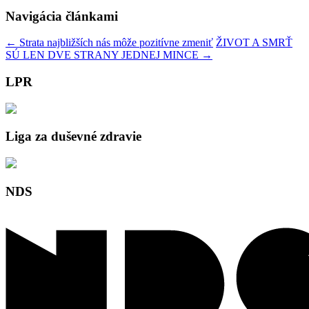
Navigácia článkami
←
Strata najbližších nás môže pozitívne zmeniť
ŽIVOT A SMRŤ
SÚ LEN DVE STRANY JEDNEJ MINCE
→
LPR
Liga za duševné zdravie
NDS