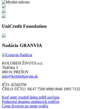
UniCredit Foundation
Nadácia GRANVIA
KOLOBEH ŽIVOTA o.z.
Tkáčska 3
080 01 PREŠOV
info@kolobehzivota.sk
IČO: 42343356
ČÍSLO ÚČTU: SK47 7500 0000 0040 1895 7132
Keď smrť rozdelí lásku príliš zavčasu
Podporná skupina smútiacich rodičov
Cesta životom po strate rodiča