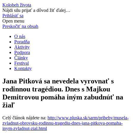
Kolobeh života
Nájdi silu prijať a dôvod žiť ďalej…
Prihlásiť sa
Open menu
Preskočiť na obsah
O nás
Poradňa
Aktivity
Podpora
Články
Festival
Kontakty
Jana Pitková sa nevedela vyrovnať s
rodinnou tragédiou. Dnes s Majkou
Demitrovou pomáha iným zabudnúť na
žiaľ
Celý článok nájdete na:
http://www.pluska.sk/sarm/pribehy/musela-
zvladnut-obrovsku-rodinnu-tragediu-dnes-jana-pitkova-pomaha-
inym-zvladnut-zial.html