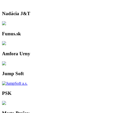
Nadácia J&T
Funus.sk
Amfora Urny
Jump Soft
PSK