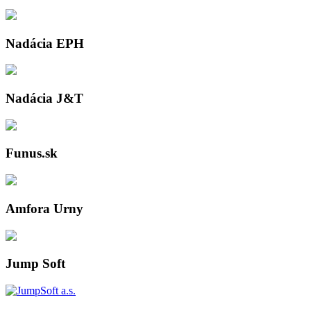
Nadácia EPH
Nadácia J&T
Funus.sk
Amfora Urny
Jump Soft