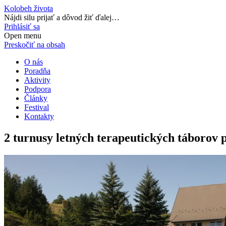
Kolobeh života
Nájdi silu prijať a dôvod žiť ďalej…
Prihlásiť sa
Open menu
Preskočiť na obsah
O nás
Poradňa
Aktivity
Podpora
Články
Festival
Kontakty
2 turnusy letných terapeutických táborov p