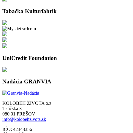
Tabačka Kulturfabrik
UniCredit Foundation
Nadácia GRANVIA
KOLOBEH ŽIVOTA o.z.
Tkáčska 3
080 01 PREŠOV
info@kolobehzivota.sk
IČO: 42343356